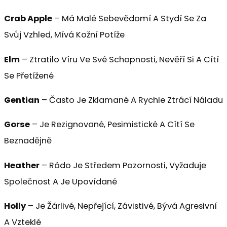
Crab Apple
– Má Malé Sebevědomí A Stydí Se Za
Svůj Vzhled, Mívá Kožní Potíže
Elm
– Ztratilo Víru Ve Své Schopnosti, Nevěří Si A Cítí
Se Přetížené
Gentian
– Často Je Zklamané A Rychle Ztrácí Náladu
Gorse
– Je Rezignované, Pesimistické A Cítí Se
Beznadějně
Heather
– Rádo Je Středem Pozornosti, Vyžaduje
Společnost A Je Upovídané
Holly
– Je Žárlivé, Nepřející, Závistivé, Bývá Agresivní
A Vzteklé