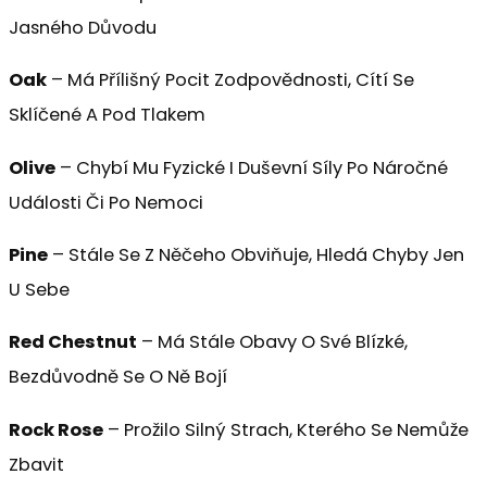
Jasného Důvodu
Oak
– Má Přílišný Pocit Zodpovědnosti, Cítí Se
Sklíčené A Pod Tlakem
Olive
– Chybí Mu Fyzické I Duševní Síly Po Náročné
Události Či Po Nemoci
Pine
– Stále Se Z Něčeho Obviňuje, Hledá Chyby Jen
U Sebe
Red Chestnut
– Má Stále Obavy O Své Blízké,
Bezdůvodně Se O Ně Bojí
Rock Rose
– Prožilo Silný Strach, Kterého Se Nemůže
Zbavit