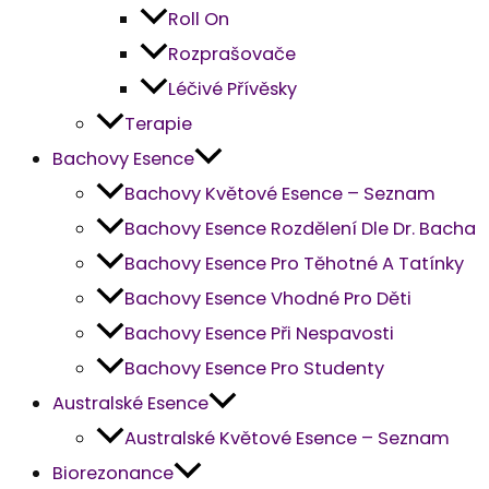
Roll On
Rozprašovače
Léčivé Přívěsky
Terapie
Bachovy Esence
Bachovy Květové Esence – Seznam
Bachovy Esence Rozdělení Dle Dr. Bacha
Bachovy Esence Pro Těhotné A Tatínky
Bachovy Esence Vhodné Pro Děti
Bachovy Esence Při Nespavosti
Bachovy Esence Pro Studenty
Australské Esence
Australské Květové Esence – Seznam
Biorezonance