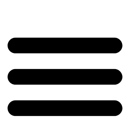
Přeskočit
Na
Products
Search
Obsah