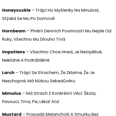
Honeysuckle
– Trápí Ho Myšlenky Na Minulost,
Stýská Se Mu Po Domově
Hornbeam
– Plnění Denních Povinností Mu Nejde Od
Ruky, Všechno Mu Dlouho Trvá
Impatiens
– Všechno Chce Hned, Je Netrpělivé,
Neklidné A Podrážděné
Larch
– Trápí Se Strachem, Že Zklame, Že Je
Neschopné, Má Nízkou Sebedůvěru
Mimulus
– Má Strach Z Konkrétní Věci: Škola,
Pavouci, Tma, Psi, Lékař Atd.
Mustard
– Propadá Melancholii A Smutku Bez