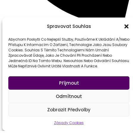
Spravovat Souhlas
Tel: +420 735 730 383
Abychom Poskytli Co Nejlepší Služby, Používáme K Ukládání A/nebo
Přístupu K Informacím O Zařízení, Technologie Jako Jsou Soubory
Cookies. Souhlas S Těmito Technologiemi Nám Umožní
Navigace
Zpracovávat Údaje, Jako Je Chování Při Procházení Nebo
Jedinečná ID Na Tomto Webu. Nesouhlas Nebo Odvolání Souhlasu
Můj Účet
Může Nepříznivě Ovlivnit Určité Vlastnosti A Funkce.
Obchodní Podmínky
Příjmout
Kontakt
Odmítnout
Copyright 2026 © All Rights
Zobrazit Předvolby
Reserved. Design By ADATTO
Zásady Cookies