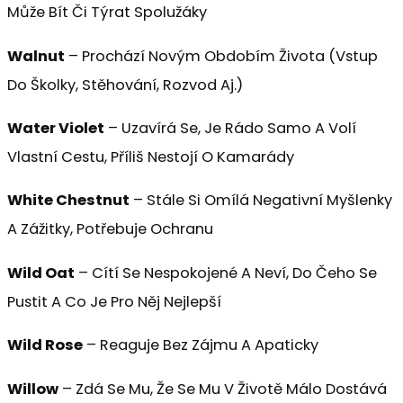
Může Bít Či Týrat Spolužáky
Walnut
– Prochází Novým Obdobím Života (vstup
Do Školky, Stěhování, Rozvod Aj.)
Water Violet
– Uzavírá Se, Je Rádo Samo A Volí
Vlastní Cestu, Příliš Nestojí O Kamarády
White Chestnut
– Stále Si Omílá Negativní Myšlenky
A Zážitky, Potřebuje Ochranu
Wild Oat
– Cítí Se Nespokojené A Neví, Do Čeho Se
Pustit A Co Je Pro Něj Nejlepší
Wild Rose
– Reaguje Bez Zájmu A Apaticky
Willow
– Zdá Se Mu, Že Se Mu V Životě Málo Dostává