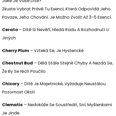
Jaké Je Vaše Dítě?
Zkuste Vybrat Právě Tu Esenci, Která Odpovídá Jeho
Povaze, Jeho Chování. Je Možno Zvolit Až 3-5 Esencí.
Cerato
– Dítě Si Nevěří, Hledá Radu A Rozhodnutí U
Jiných
Cherry Plum
– Vzteká Se, Je Hysterické
Chestnut Bud
– Dělá Stále Stejné Chyby A Nezdá Se,
Že By Se Nich Poučilo
Chicory
– Dítě Je Majetnické, Vyžaduje Neustálou
Pozornost Okolí
Clematis
– Nedokáže Se Soustředit, Sní, Myšlenkami
Je Jinde