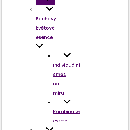
Bachovy
květové
esence
Individuální
směs
na
míru
Kombinace
esencí