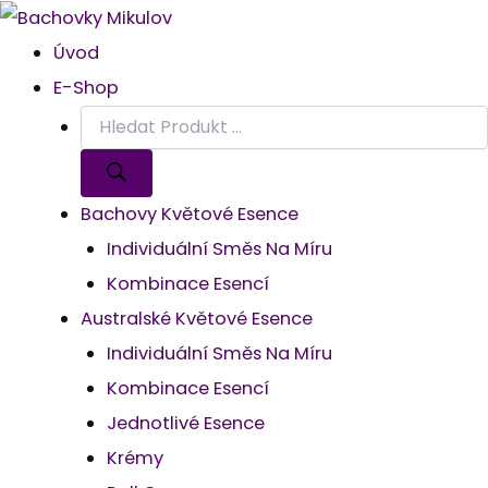
Kangaroo
Products
Products
Products
Products
Přeskočit
Paw
Search
Search
Search
Search
Na
Úvod
Množství
Obsah
E-Shop
Bachovy Květové Esence
Individuální Směs Na Míru
Kombinace Esencí
Australské Květové Esence
Individuální Směs Na Míru
Kombinace Esencí
Jednotlivé Esence
Krémy