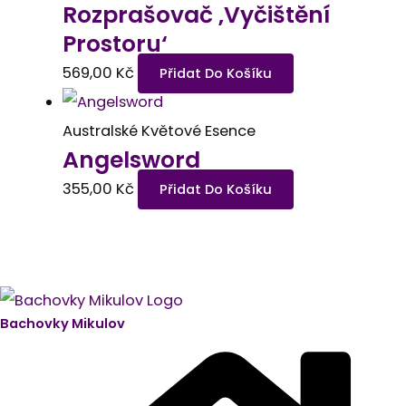
Rozprašovač ‚Vyčištění
Prostoru‘
569,00
Kč
Přidat Do Košíku
Australské Květové Esence
Angelsword
355,00
Kč
Přidat Do Košíku
Bachovky Mikulov