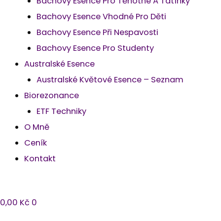
Bachovy Esence Pro Těhotné A Tatínky
Bachovy Esence Vhodné Pro Děti
Bachovy Esence Při Nespavosti
Bachovy Esence Pro Studenty
Australské Esence
Australské Květové Esence – Seznam
Biorezonance
ETF Techniky
O Mně
Ceník
Kontakt
0,00
Kč
0