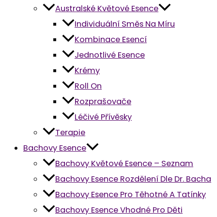
Australské Květové Esence
Individuální Směs Na Míru
Kombinace Esencí
Jednotlivé Esence
Krémy
Roll On
Rozprašovače
Léčivé Přívěsky
Terapie
Bachovy Esence
Bachovy Květové Esence – Seznam
Bachovy Esence Rozdělení Dle Dr. Bacha
Bachovy Esence Pro Těhotné A Tatínky
Bachovy Esence Vhodné Pro Děti