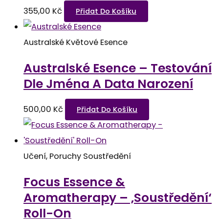
355,00
Kč
Přidat Do Košíku
Australské Květové Esence
Australské Esence – Testování
Dle Jména A Data Narození
500,00
Kč
Přidat Do Košíku
Učení, Poruchy Soustředění
Focus Essence &
Aromatherapy – ‚Soustředění‘
Roll-On