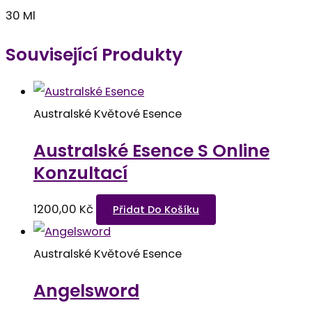
30 Ml
Související Produkty
Australské Květové Esence
Australské Esence S Online
Konzultací
1200,00
Kč
Přidat Do Košíku
Australské Květové Esence
Angelsword