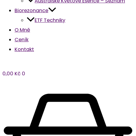
Australské Květové Esence – Seznam
Biorezonance
ETF Techniky
O Mně
Ceník
Kontakt
0,00
Kč
0