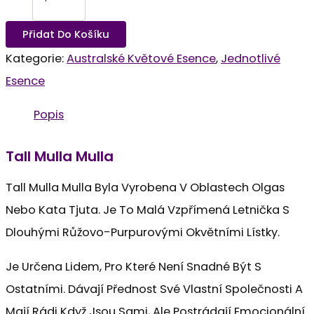
Přidat Do Košíku
Kategorie:
Australské Květové Esence
,
Jednotlivé
Esence
Popis
Tall Mulla Mulla
Tall Mulla Mulla Byla Vyrobena V Oblastech Olgas
Nebo Kata Tjuta. Je To Malá Vzpřímená Letnička S
Dlouhými Růžovo-Purpurovými Okvětními Lístky.
Je Určena Lidem, Pro Které Není Snadné Být S
Ostatními. Dávají Přednost Své Vlastní Společnosti A
Mají Rádi Když Jsou Sami, Ale Postrádají Emocionální