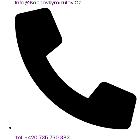
Info@bachovkymikulov.cz
Tel: +420 735 730 383